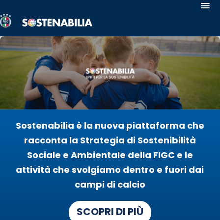
Sostenabilia
Antirazzismo
Safeguarding
Uguaglianza
e
Inclusione
Calcio
per
Sostenabilia è la nuova piattaforma che
Tutte
racconta la Strategia di Sostenibilità
le
Sociale e Ambientale della FIGC e le
Abilità
Salute
attività che svolgiamo dentro e fuori dai
e
campi di calcio
Benessere
Sostegno
SCOPRI DI PIÙ
ai