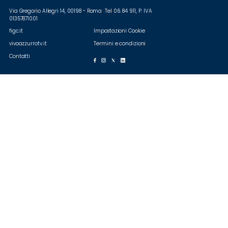
Via Gregorio Allegri 14, 00198 - Roma Tel 06. 84 911, P. IVA
01357871001
figc.it
Impostazioni Cookie
vivoazzurrotv.it
Termini e condizioni
Contatti