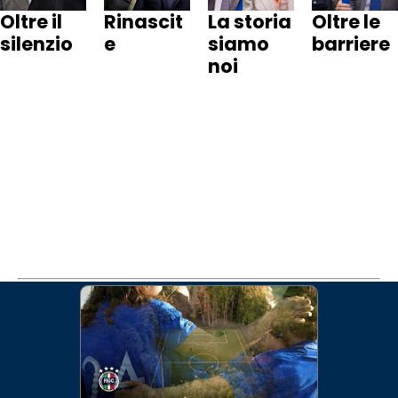
Oltre il
Rinascit
La storia
Oltre le
Cerca
silenzio
e
siamo
barriere
noi
Social
media